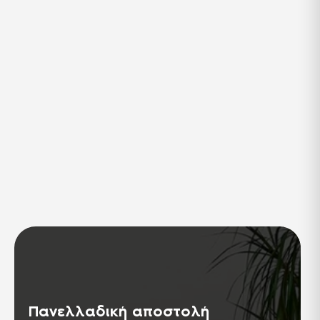
καθάρισμα
Ψηλά πόδια που σας εξασφαλίζουν
ένα εύκολο καθάρισμα κάτω από
την επιφάνεια του επίπλου.
Ύφασμα soft touch
Μαλακή υφή υφάσματος για απαλό
άγγιγμα.
2 χρόνια εγγύηση
2 χρόνια εγγύηση.
Μετατρέπεται σε
κρεβάτι
Όταν παραστεί ανάγκη μπορεί να
μετατραπεί σε κρεβάτι με μια
κίνηση.
Πανελλαδική αποστολή