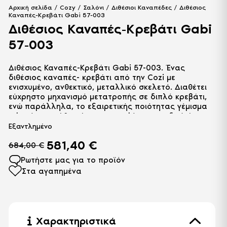
Αρχική σελίδα
/
Cozy
/
Σαλόνι
/
Διθέσιοι Καναπέδες
/ Διθέσιος
Καναπές-Κρεβάτι Gabi 57-003
Διθέσιος Καναπές-Κρεβάτι Gabi
57-003
Διθέσιος Καναπές-Κρεβάτι Gabi 57-003. Ένας
διθέσιος καναπές- κρεβάτι από την Cozi με
ενισχυμένο, ανθεκτικό, μεταλλικό σκελετό. Διαθέτει
εύχρηστο μηχανισμό μετατροπής σε διπλό κρεβάτι,
ενώ παράλληλα, το εξαιρετικής ποιότητας γέμισμα
αφρού στο κάθισμά του, προσφέρει μοναδική άνεση.
Εξαντλημένο
581,40
€
684,00
€
Ρωτήστε μας για το προϊόν
Στα αγαπημένα
Χαρακτηριστικά