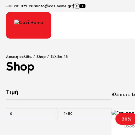
+30
231 072 2081
info@cozihome.gr
Αρχική σελίδα
/
Shop
/ Σελίδα 13
Shop
Τιμή
Βλέπετε 1
Γων
30%
1.63