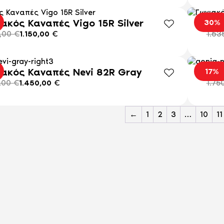
ιακός Καναπές Vigo 15R Silver
Γων
30%
5,00
€
1.150,00
€
1.63
ιακός Καναπές Nevi 82R Gray
Γων
17%
0,00
€
1.450,00
€
1.75
←
1
2
3
…
10
11