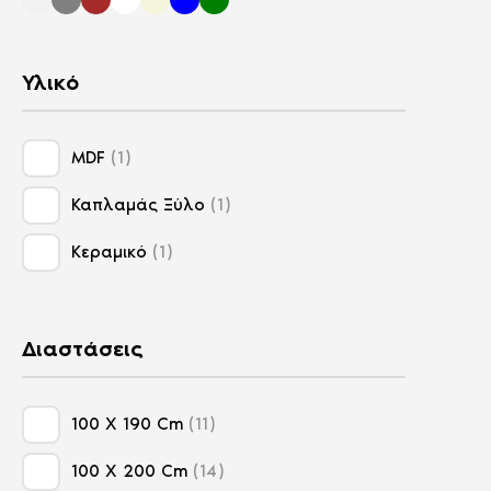
Κρεβατοκάμαρα
8
Μονά Κρεβάτια Με Αποθηκευτικό
2
Υλικό
Μονά Στρώματα
12
MDF
1
Πολυθρόνες
6
Καπλαμάς Ξύλο
1
Σαλόνι
55
Κεραμικό
1
Στρώμα
47
Τραπεζαρία
3
Διαστάσεις
Τριθέσιοι Καναπέδες
16
Υπέρδιπλα Κρεβάτια
4
100 X 190 Cm
11
100 X 200 Cm
14
Υπέρδιπλα Κρεβάτια Με Αποθηκευτικό