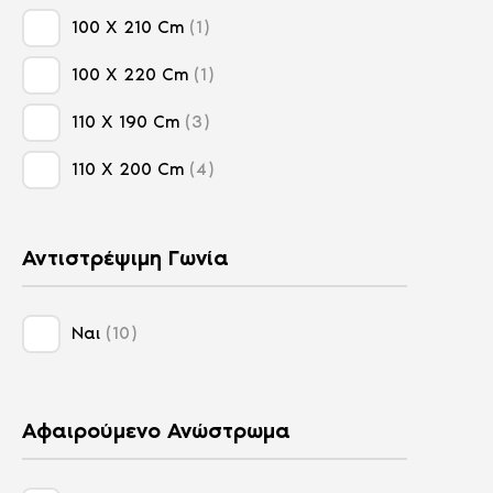
15
100 X 210 Cm
1
Υπέρδιπλα Στρώματα
11
100 X 220 Cm
1
110 X 190 Cm
3
110 X 200 Cm
4
120 X 190 Cm
14
Αντιστρέψιμη Γωνία
120 X 200 Cm
14
120 X 220 Cm
1
Ναι
10
130 X 190 Cm
10
130 X 200 Cm
2
Αφαιρούμενο Ανώστρωμα
135 X 190 Cm
1