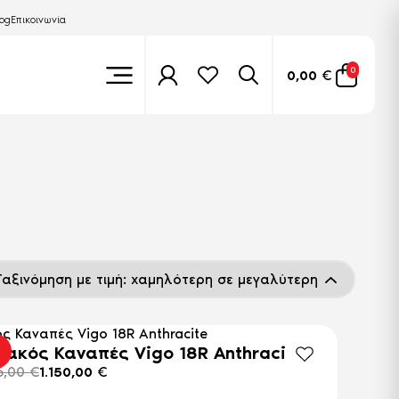
log
Επικοινωνία
0
0,00
€
ιακός Καναπές Vigo 18R Anthracite
5,00
€
1.150,00
€