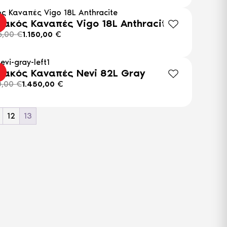
ιακός Καναπές Vigo 18L Anthracite
5,00
€
1.150,00
€
ιακός Καναπές Nevi 82L Gray
0,00
€
1.450,00
€
12
13