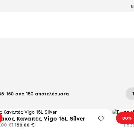
B
45–150 από 150 αποτελέσματα
ιακός Καναπές Vigo 15L Silver
Γων
30%
5,00
€
1.150,00
€
1.63