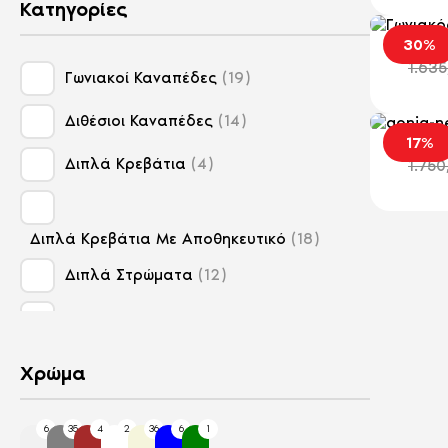
Κατηγορίες
Γων
30%
1.63
Γωνιακοί Καναπέδες
19
Διθέσιοι Καναπέδες
14
Γων
17%
Διπλά Κρεβάτια
4
1.75
Διπλά Κρεβάτια Με Αποθηκευτικό
18
Διπλά Στρώματα
12
Ημίδιπλα Κρεβάτια Με Αποθηκευτικό
2
Χρώμα
Ημίδιπλα Στρώματα
12
Κρεβάτια Με Αποθηκευτικό
37
6
35
4
2
36
6
1