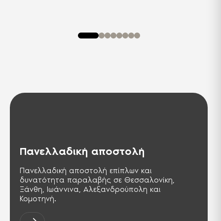
Ελεγχόμενη
φορμαλδεΰδη
Με πιστοποιητικό συμμόρφωσης Ε1
(Διεθνής Πρότυπο), υλικά
κατασκευής απαλλαγμένα από
καρκινογόνες ουσίες, προϊόν φιλικό
προς το περιβάλλον και την υγεία
του ανθρώπου.
2 χρόνια εγγύηση
2 χρόνια εγγύηση.
Πανελλαδική αποστολή
Πανελλαδική αποστολή επίπλων και
δυνατότητα παραλαβής σε Θεσσαλονίκη,
Ξάνθη, Ιωάννινα, Αλεξανδρούπολη και
Κομοτηνή.