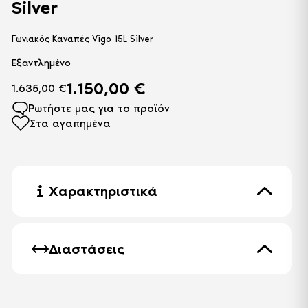
Silver
Γωνιακός Καναπές Vigo 15L Silver
Εξαντλημένο
1.150,00
€
1.635,00
€
Original
Η
price
τρέχουσα
Ρωτήστε μας για το προϊόν
was:
τιμή
Στα αγαπημένα
1.635,00 €.
είναι:
1.150,00 €.
Χαρακτηριστικά
Χρώμα
Γκρι
Πόδι
Ξύλινο
Διαστάσεις
Αφρολέξ - επιπλέον
Μήκος
303 cm
άνεση
Πλάτος
Κάθισμα με αφρολέξ υψηλής