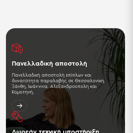
στη
Οι
σελίδα
επιλογές
του
μπορούν
προϊόντος
να
επιλεγούν
στη
σελίδα
του
προϊόντος
Πανελλαδική αποστολή
Πανελλαδική αποστολή επίπλων και
δυνατότητα παραλαβής σε Θεσσαλονίκη,
Ξάνθη, Ιωάννινα, Αλεξανδρούπολη και
Κομοτηνή.
Δωρεάν τεχνική υποστήριξη