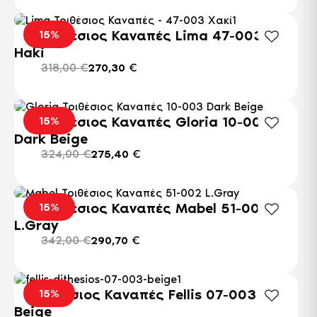
παραλλαγές.
Οι
Αυτό
επιλογές
το
Τριθέσιος Καναπές Lima 47-003
15%
μπορούν
προϊόν
Haki
να
έχει
επιλεγούν
318,00
€
270,30
€
πολλαπλές
στη
παραλλαγές.
σελίδα
Οι
του
επιλογές
Τριθέσιος Καναπές Gloria 10-003
15%
προϊόντος
μπορούν
Dark Beige
να
επιλεγούν
324,00
€
275,40
€
στη
σελίδα
του
Τριθέσιος Καναπές Mabel 51-002
15%
προϊόντος
L.Gray
342,00
€
290,70
€
Διθέσιος Καναπές Fellis 07-003
15%
Beige