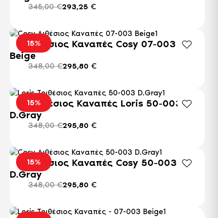
345,00
€
293,25
€
Αυτό
το
Διθέσιος Καναπές Cosy 07-003
15%
προϊόν
Beige
έχει
348,00
€
295,80
€
πολλαπλές
παραλλαγές.
Οι
Αυτό
επιλογές
το
Τριθέσιος Καναπές Loris 50-003
15%
μπορούν
προϊόν
D.Gray
να
έχει
επιλεγούν
348,00
€
295,80
€
πολλαπλές
στη
παραλλαγές.
σελίδα
Οι
Αυτό
του
επιλογές
το
Διθέσιος Καναπές Cosy 50-003
15%
προϊόντος
μπορούν
προϊόν
D.Gray
να
έχει
επιλεγούν
348,00
€
295,80
€
πολλαπλές
στη
παραλλαγές.
σελίδα
Οι
Αυτό
του
επιλογές