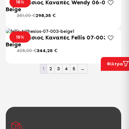
το
Τριθέσιος Καναπές Wendy 06-003
15%
προϊόντος
μπορούν
προϊόν
Beige
να
έχει
επιλεγούν
351,00
€
298,35
€
πολλαπλές
στη
παραλλαγές.
σελίδα
Οι
του
επιλογές
Τριθέσιος Καναπές Fellis 07-003
15%
προϊόντος
μπορούν
Beige
να
επιλεγούν
405,00
€
344,25
€
στη
σελίδα
Φίλτρα
του
1
2
3
4
5
→
προϊόντος