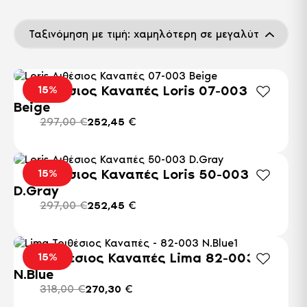
Διθέσιος Καναπές Loris 07-003
15%
Beige
297,00
€
252,45
€
Διθέσιος Καναπές Loris 50-003
15%
D.Gray
297,00
€
252,45
€
Αυτό
το
Τριθέσιος Καναπές Lima 82-003
15%
προϊόν
N.Blue
έχει
318,00
€
270,30
€
πολλαπλές