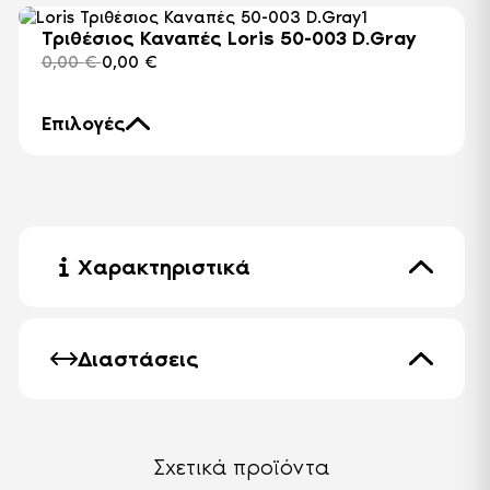
Τριθέσιος Καναπές Loris 50-003 D.Gray
0,00
€
0,00
€
Επιλογές
Τριθέσιος Καναπές Loris 50-003 D.Gray -
Γκρι
348,00
€
295,80
€
Χαρακτηριστικά
Διαβάστε περισσότερα
Χρώμα
Γκρι
Διαστάσεις
Καναπές με
αποθηκευτικό χώρο
Μήκος
Αποθηκεύστε με ασφάλεια τα
143 cm
υπάρχοντά σας στο κάτω μέρος των
καναπέδων.
Πλάτος
Σχετικά προϊόντα
82 cm
Ψηλά πόδια - εύκολο
Ύψος