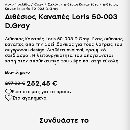
Αρχική σελίδα
/
Cozy
/
Σαλόνι
/
Διθέσιοι Καναπέδες
/ Διθέσιος
Καναπές Loris 50-003 D.Gray
Διθέσιος Καναπές Loris 50-003
D.Gray
Διθέσιος Καναπές Loris 50-003 D.Gray. Ένας διθέσιος
καναπές από την Cozi ιδανικός για τους λάτρεις του
σύγχρονου design. Διαθέτει minimal, γραμμικό
σχεδιασμό . Η λειτουργικότητά του απογειώνεται
χάρη στον αποθηκευτικό του χώρο και στην εύκολη
μετατροπή του σε κρεβάτι για τους μικρούς σας
επισκέπτες. Επενδύεται με αλέκιαστο ύφασμα
Εξαντλημένο
υψηλής ποιότητας.
252,45
€
297,00
€
Ρωτήστε μας για το προϊόν
Στα αγαπημένα
Συνδυάστε το