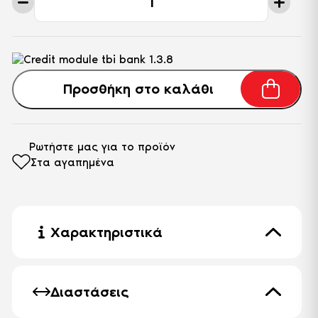
Καναπές-
Κρεβάτι
Rebeca
50-
016
Anthracite
ποσότητα
Προσθήκη στο καλάθι
Ρωτήστε μας για το προϊόν
Στα αγαπημένα
Χαρακτηριστικά
Πόδι
Μεταλλικό
Διαστάσεις
Καναπές με
αποθηκευτικό χώρο