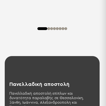
προσθήκη απορρυπαντικού.
Ύφασμα soft touch
Μαλακή υφή υφάσματος για απαλό
άγγιγμα.
Ψηλά πόδια - εύκολο
καθάρισμα
Ψηλά πόδια που σας εξασφαλίζουν
ένα εύκολο καθάρισμα κάτω από
την επιφάνεια του επίπλου.
2 χρόνια εγγύηση
2 χρόνια εγγύηση.
Πανελλαδική αποστολή
Πανελλαδική αποστολή επίπλων και
δυνατότητα παραλαβής σε Θεσσαλονίκη,
Ξάνθη, Ιωάννινα, Αλεξανδρούπολη και