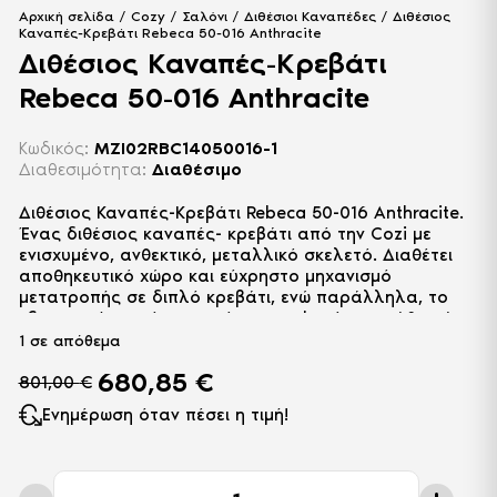
Αρχική σελίδα
/
Cozy
/
Σαλόνι
/
Διθέσιοι Καναπέδες
/ Διθέσιος
Καναπές-Κρεβάτι Rebeca 50-016 Anthracite
Διθέσιος Καναπές-Κρεβάτι
Rebeca 50-016 Anthracite
Κωδικός:
MZI02RBC14050016-1
Διαθεσιμότητα:
Διαθέσιμο
Διθέσιος Καναπές-Κρεβάτι Rebeca 50-016 Anthracite.
Ένας διθέσιος καναπές- κρεβάτι από την Cozi με
ενισχυμένο, ανθεκτικό, μεταλλικό σκελετό. Διαθέτει
αποθηκευτικό χώρο και εύχρηστο μηχανισμό
μετατροπής σε διπλό κρεβάτι, ενώ παράλληλα, το
εξαιρετικής ποιότητας γέμισμα αφρού στο κάθισμά
του, προσφέρει μοναδική άνεση.
1 σε απόθεμα
680,85
€
801,00
€
Ενημέρωση όταν πέσει η τιμή!
Διθέσιος