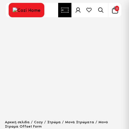
0
Αρχική σελίδα
/
Cozy
/
Στρώμα
/
Μονά Στρώματα
/ Μονό
Στρώμα Offset Form