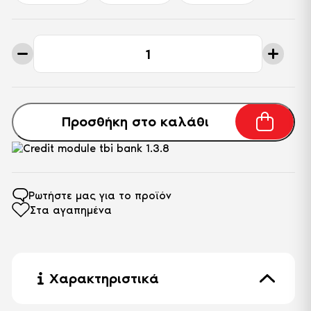
κατανομή του βάρος.
7. Στρώση από αφρώδη υλικά υψηλής πυκνότητας
για υποστήριξη.
Μονό
8. Καπιτονέ υπόστρωμα.
Στρώμα
9. Περιμετρική ενίσχυση από αφρό υψηλής
Offset
πυκνότητας και σκληρότητας για προστασία από
Form
παραμορφώσεις.
ποσότητα
Ύψος: 31cm
Προσθήκη στο καλάθι
Ρωτήστε μας για το προϊόν
Στα αγαπημένα
Χαρακτηριστικά