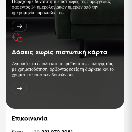
Παρέχουμε δυνατότητα επιστροφής της παραγγελίας
PCT
σας εντός 14 ημερολογιακών ημερών από την
Σήμα πιστοποίησης για προϊόντα τα οποία
ημερομηνία παραλαβής της.
εξάγονται στη Ρωσική ομοσπονδία και
στις χώρες της ΚΑΚ. Αντίστοιχη της
σειράς ISO 9000.
TSE ISG-OHSAS TS-18001
Διεθνής πρότυπο, παρουσιάζει τις
απαιτήσεις για ένα σύστημα διαχείρισης
της Υγείας & Ασφάλειας στους χώρους
Δόσεις χωρίς πιστωτική κάρτα
της εργασίας.
Αγοράστε τα έπιπλα και τα προϊόντα της επιλογής σας
με χρηματοδότηση, ορίζοντας εσείς τη διάρκεια και το
χρηματικό ποσό των δόσεών σας.
Επικοινωνία