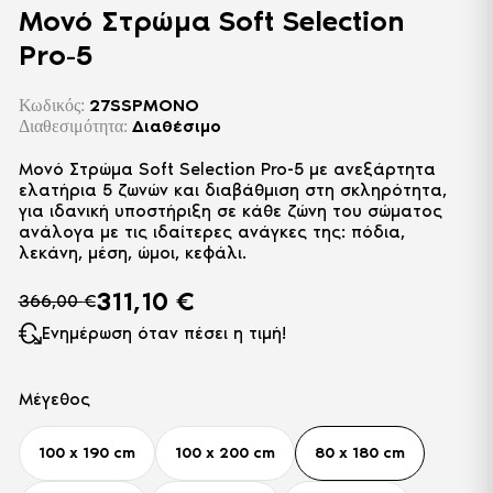
Μονό Στρώμα Soft Selection
Pro-5
27SSPMONO
Κωδικός:
Διαθέσιμο
Διαθεσιμότητα:
Μονό Στρώμα Soft Selection Pro-5 με ανεξάρτητα
ελατήρια 5 ζωνών και διαβάθμιση στη σκληρότητα,
για ιδανική υποστήριξη σε κάθε ζώνη του σώματος
ανάλογα με τις ιδαίτερες ανάγκες της: πόδια,
λεκάνη, μέση, ώμοι, κεφάλι.
Δύο όψεις διαφορετικής σκληρότητας: η μία με
311,10
€
366,00
€
μαλακό αφρό, η άλλη με σκληρό για να επιλέξετε
εσείς τι σας ταιριάζει περισσότερο.
Ενημέρωση όταν πέσει η τιμή!
Περιμετρικός αφρός υψηλής πυκνότητας για στήριξη
και προστασία από παραμορφώσεις και πλεκτό
Μέγεθος
ύφασμα με επεξεργασία ενάντια σε ακάρεα και
βακτήρια.
100 x 190 cm
100 x 200 cm
80 x 180 cm