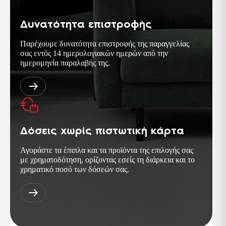
προϊόν είναι απαλλαγμένο από
επικίνδυνες ουσίες και ως εκ τούτου
φιλικό προς τον άνθρωπο και το
Δυνατότητα επιστροφής
περιβάλλον.
Παρέχουμε δυνατότητα επιστροφής της παραγγελίας
PCT
σας εντός 14 ημερολογιακών ημερών από την
Σήμα πιστοποίησης για προϊόντα τα οποία
ημερομηνία παραλαβής της.
εξάγονται στη Ρωσική ομοσπονδία και
στις χώρες της ΚΑΚ. Αντίστοιχη της
σειράς ISO 9000.
TSE ISG-OHSAS TS-18001
Διεθνής πρότυπο, παρουσιάζει τις
απαιτήσεις για ένα σύστημα διαχείρισης
της Υγείας & Ασφάλειας στους χώρους
Δόσεις χωρίς πιστωτική κάρτα
της εργασίας.
Αγοράστε τα έπιπλα και τα προϊόντα της επιλογής σας
με χρηματοδότηση, ορίζοντας εσείς τη διάρκεια και το
χρηματικό ποσό των δόσεών σας.