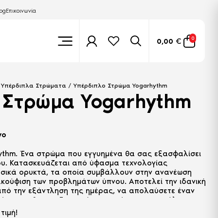
log
Επικοινωνία
0
0,00
€
/
Υπέρδιπλα Στρώματα
/ Υπέρδιπλο Στρώμα Yogarhythm
 Στρώμα Yogarhythm
νο
thm. Ένα στρώμα που εγγυημένα θα σας εξασφαλίσει
νου. Κατασκευάζεται από ύφασμα τεχνολογίας
υσικά ορυκτά, τα οποία συμβάλλουν στην ανανέωση
κούφιση των προβλημάτων ύπνου. Αποτελεί την ιδανική
από την εξάντληση της ημέρας, να απολαύσετε έναν
ώσει και θα αναζοωγονήσει το σώμα σας και όλες τις
τιμή!