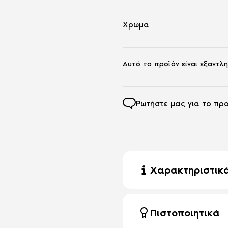
Αποτελείται από αφρώδη υ
Διαθέτει αφαιρούμενο ανώ
Χρώμα
Ύψος στρώματος: 33cm.
Αυτό το προϊόν είναι εξαντλη
Ρωτήστε μας για το προ
Χαρακτηριστικ
Πιστοποιητικά