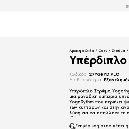
B
Αρχική σελίδα
/
Cozy
/
Στρώμα
Υπέρδιπλο
Κωδικός:
27YGRYDIPLO
Διαθεσιμότητα:
Εξαντλημέ
Υπέρδιπλο Στρώμα Yogarhy
μια μοναδική εμπειρία ύπ
YogaRythm που περιέχει φ
των κυττάρων και στην ανα
λύση για να απαλλαγείτε 
ιδανικό ύπνο που θα ανανε
λειτουργίες του.
Ενημέρωση όταν πέσει η 