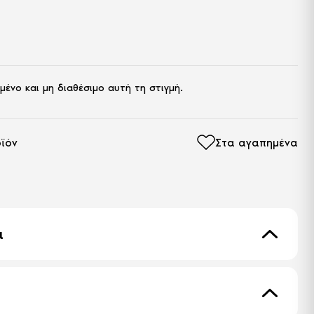
λικά και ανεξάρτητα ελατήρια 5 ζώνών στήριξης.
στρωμα.
μένο και μη διαθέσιμο αυτή τη στιγμή.
ϊόν
Στα αγαπημένα
ά