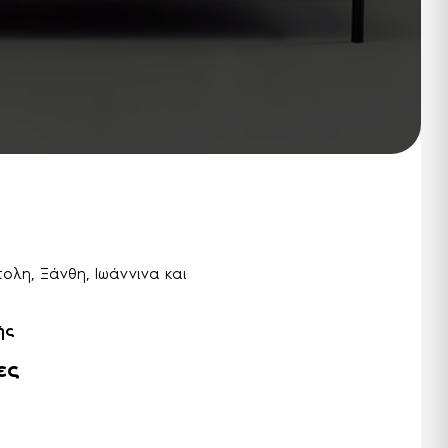
λη, Ξάνθη, Ιωάννινα και
ής
ες