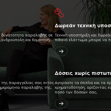
Η σειρά των προτύπων ISO 9
τις ορθές πρακτικές της διαχ
Oeko-Tex
Δωρεάν τεχνική υποσ
Το διεθνές σήμα Oeko-Tex® 
για επιβλαβείς ουσίες» δηλών
επικίνδυνες ουσίες και ως εκ
ι δυνατότητα παραλαβής σε
Τεχνική υποστήριξη και δωρεά
περιβάλλον.
εξανδρούπολη και Κομοτηνή.
πιθανό ελάττωμα μπορεί να π
PCT
Σήμα πιστοποίησης για προϊό
και στις χώρες της ΚΑΚ. Αντ
Δόσεις χωρίς πιστωτ
TSE ISG-OHSAS TS-
Διεθνής πρότυπο, παρουσιάζε
 της παραγγελίας σας εντός
Αγοράστε τα έπιπλα και τα π
της Υγείας & Ασφάλειας στο
ημερομηνία παραλαβής της.
χρηματοδότηση, ορίζοντας εσε
ποσό των δόσεών σας.