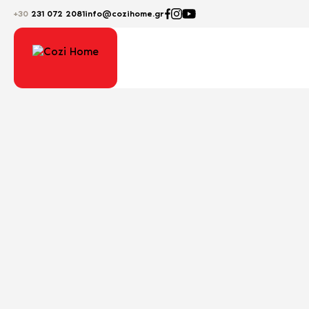
+30
231 072 2081
info@cozihome.gr