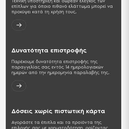
Τεχνική υποστήριξη και δωρεάν έλεγχος των
περιβάλλον.
επίπλων για όποιο πιθανό ελάττωμα μπορεί να
προκύψει κατά τη χρήση τους.
PCT
Σήμα πιστοποίησης για προϊόντα τα
οποία εξάγονται στη Ρωσική
ομοσπονδία και στις χώρες της ΚΑΚ.
Αντίστοιχη της σειράς ISO 9000.
TSE ISG-OHSAS TS-18001
Δυνατότητα επιστροφής
Διεθνής πρότυπο, παρουσιάζει τις
απαιτήσεις για ένα σύστημα
διαχείρισης της Υγείας & Ασφάλειας
Παρέχουμε δυνατότητα επιστροφής της
στους χώρους της εργασίας.
παραγγελίας σας εντός 14 ημερολογιακών
ημερών από την ημερομηνία παραλαβής της.
Δόσεις χωρίς πιστωτική κάρτα
Αγοράστε τα έπιπλα και τα προϊόντα της
επιλογής σας με χρηματοδότηση, ορίζοντας