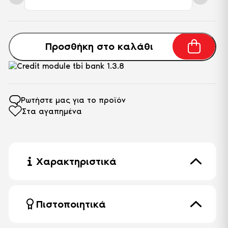
Petra
S
-
Μπεζ
ποσότητα
Προσθήκη στο καλάθι
Ρωτήστε μας για το προϊόν
Στα αγαπημένα
Χαρακτηριστικά
Πόδι
Ακρυλικό
Χρώμα
Μπεζ
Πιστοποιητικά
16 CFR 1633
Ελεγχόμενη