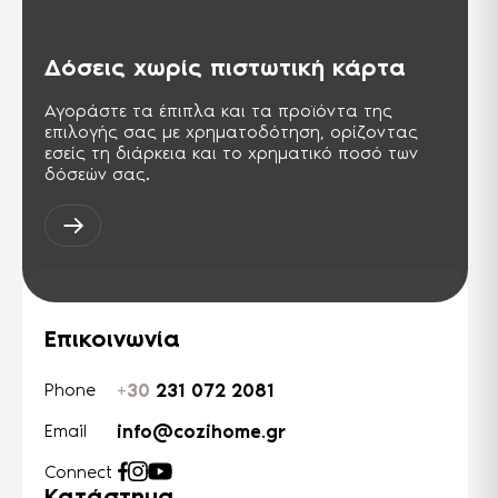
ομοσπονδία και στις χώρες της ΚΑΚ.
Αντίστοιχη της σειράς ISO 9000.
Δόσεις χωρίς πιστωτική κάρτα
TSE ISG-OHSAS TS-18001
Διεθνής πρότυπο, παρουσιάζει τις
Αγοράστε τα έπιπλα και τα προϊόντα της
απαιτήσεις για ένα σύστημα
διαχείρισης της Υγείας & Ασφάλειας
επιλογής σας με χρηματοδότηση, ορίζοντας
στους χώρους της εργασίας.
εσείς τη διάρκεια και το χρηματικό ποσό των
δόσεών σας.
Επικοινωνία
+30
231 072 2081
Phone
info@cozihome.gr
Email
Connect
Κατάστημα