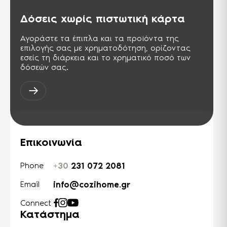
PCT
Σήμα πιστοποίησης για προϊόντα τα
Δόσεις χωρίς πιστωτική κάρτα
οποία εξάγονται στη Ρωσική
ομοσπονδία και στις χώρες της ΚΑΚ.
Αντίστοιχη της σειράς ISO 9000.
Αγοράστε τα έπιπλα και τα προϊόντα της
επιλογής σας με χρηματοδότηση, ορίζοντας
εσείς τη διάρκεια και το χρηματικό ποσό των
TSE ISG-OHSAS TS-18001
δόσεών σας.
Διεθνής πρότυπο, παρουσιάζει τις
απαιτήσεις για ένα σύστημα
διαχείρισης της Υγείας & Ασφάλειας
στους χώρους της εργασίας.
Επικοινωνία
+30
231 072 2081
Phone
info@cozihome.gr
Email
Connect
Κατάστημα