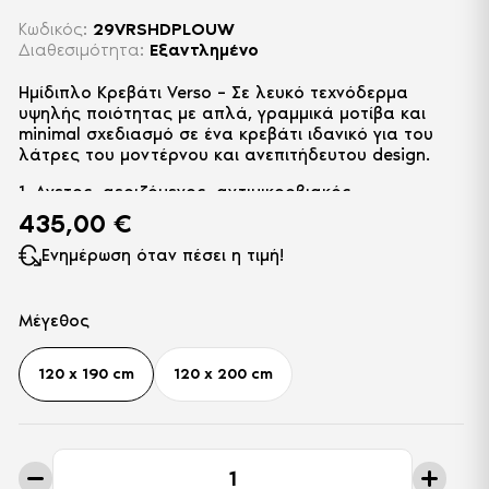
Κωδικός:
29VRSHDPLOUW
Διαθεσιμότητα:
Εξαντλημένο
Ημίδιπλο Κρεβάτι Verso – Σε λευκό τεχνόδερμα
υψηλής ποιότητας με απλά, γραμμικά μοτίβα και
minimal σχεδιασμό σε ένα κρεβάτι ιδανικό για του
λάτρες του μοντέρνου και ανεπιτήδευτου design.
1. Ανετος, αεριζόμενος, αντιμικροβιακός
αποθηκευτικός χώρος, με 2 αμορτισέρ αέρα, διπλής
435,00
€
ενέργειας, που ανασηκώνουν με ευκολία κάθε τύπο
στρώματος.
Ενημέρωση όταν πέσει η τιμή!
2. Μεταλλικός σκελετός ηλεκτροστατικής βαφής
επενδεδυμένος με ξύλο για μακροχρόνια αντοχή.
Μέγεθος
3. Απόλυτα επίπεδη και ενιαία επιφάνεια, ιδανική για
κάθε τύπο στρώματος.
120 x 190 cm
120 x 200 cm
4. Τotal Silence System (TSS): Ειδική σχεδίαση και
κατασκευή του κρεβατιού για απόλυτη απουσία
τριγμών χάρη στην τεχνολογία TSS.
Ημίδιπλο
Κρεβάτι
Διατίθεται σε διάφορες αποχρώσεις δερματίνης ή