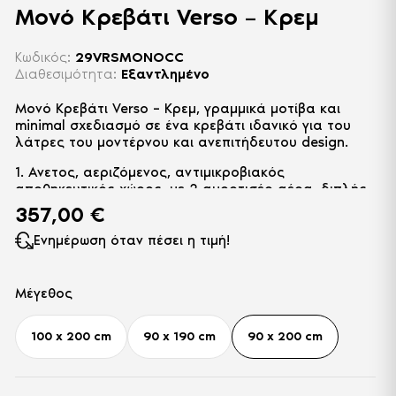
Μονό Κρεβάτι Verso – Κρεμ
Κωδικός:
29VRSMONOCC
Διαθεσιμότητα:
Εξαντλημένο
Μονό Κρεβάτι Verso – Κρεμ, γραμμικά μοτίβα και
minimal σχεδιασμό σε ένα κρεβάτι ιδανικό για του
λάτρες του μοντέρνου και ανεπιτήδευτου design.
1. Ανετος, αεριζόμενος, αντιμικροβιακός
αποθηκευτικός χώρος, με 2 αμορτισέρ αέρα, διπλής
ενέργειας, που ανασηκώνουν με ευκολία κάθε τύπο
357,00
€
στρώματος.
Ενημέρωση όταν πέσει η τιμή!
2. Μεταλλικός σκελετός ηλεκτροστατικής βαφής
επενδεδυμένος με ξύλο για μακροχρόνια αντοχή.
Μέγεθος
3. Απόλυτα επίπεδη και ενιαία επιφάνεια, ιδανική για
κάθε τύπο στρώματος.
100 x 200 cm
90 x 190 cm
90 x 200 cm
4. Τotal Silence System (TSS): Ειδική σχεδίαση και
κατασκευή του κρεβατιού για απόλυτη απουσία
τριγμών χάρη στην τεχνολογία TSS.