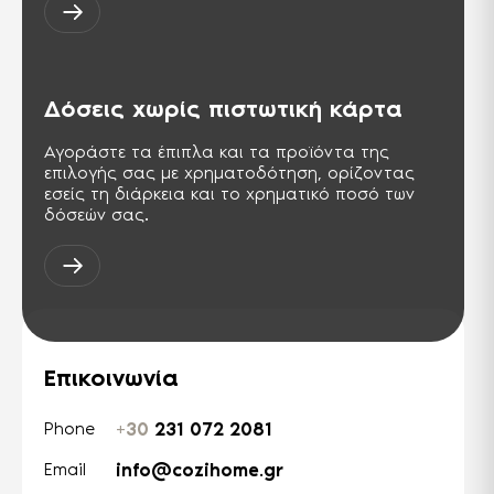
περιβάλλον.
PCT
Σήμα πιστοποίησης για προϊόντα τα
οποία εξάγονται στη Ρωσική
Δόσεις χωρίς πιστωτική κάρτα
ομοσπονδία και στις χώρες της ΚΑΚ.
Αντίστοιχη της σειράς ISO 9000.
Αγοράστε τα έπιπλα και τα προϊόντα της
TSE ISG-OHSAS TS-18001
επιλογής σας με χρηματοδότηση, ορίζοντας
Διεθνής πρότυπο, παρουσιάζει τις
εσείς τη διάρκεια και το χρηματικό ποσό των
απαιτήσεις για ένα σύστημα
δόσεών σας.
διαχείρισης της Υγείας & Ασφάλειας
στους χώρους της εργασίας.
Επικοινωνία
+30
231 072 2081
Phone
info@cozihome.gr
Email