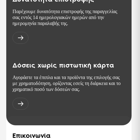
Παρέχουμε δυνατότητα επιστροφής της παραγγελίας
PCT
σας εντός 14 ημερολογιακών ημερών από την
Σήμα πιστοποίησης για προϊόντα τα οποία
ημερομηνία παραλαβής της.
εξάγονται στη Ρωσική ομοσπονδία και
στις χώρες της ΚΑΚ. Αντίστοιχη της
σειράς ISO 9000.
TSE ISG-OHSAS TS-18001
Διεθνής πρότυπο, παρουσιάζει τις
απαιτήσεις για ένα σύστημα διαχείρισης
της Υγείας & Ασφάλειας στους χώρους
Δόσεις χωρίς πιστωτική κάρτα
της εργασίας.
Αγοράστε τα έπιπλα και τα προϊόντα της επιλογής σας
με χρηματοδότηση, ορίζοντας εσείς τη διάρκεια και το
χρηματικό ποσό των δόσεών σας.
Επικοινωνία