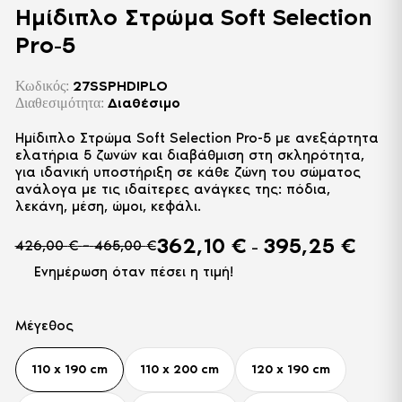
Ημίδιπλο Στρώμα Soft Selection
Pro-5
27SSPHDIPLO
Κωδικός:
Διαθέσιμο
Διαθεσιμότητα:
Ημίδιπλο Στρώμα Soft Selection Pro-5 με ανεξάρτητα
ελατήρια 5 ζωνών και διαβάθμιση στη σκληρότητα,
για ιδανική υποστήριξη σε κάθε ζώνη του σώματος
ανάλογα με τις ιδαίτερες ανάγκες της: πόδια,
λεκάνη, μέση, ώμοι, κεφάλι.
Δύο όψεις διαφορετικής σκληρότητας: η μία με
362,10
€
395,25
€
Price
Price
426,00
€
–
465,00
€
–
μαλακό αφρό, η άλλη με σκληρό για να επιλέξετε
range:
range:
εσείς τι σας ταιριάζει περισσότερο.
Ενημέρωση όταν πέσει η τιμή!
362,10
426,00 €
throug
through
Περιμετρικός αφρός υψηλής πυκνότητας για στήριξη
395,25
465,00 €
και προστασία από παραμορφώσεις και πλεκτό
Μέγεθος
ύφασμα με επεξεργασία ενάντια σε ακάρεα και
βακτήρια.
110 x 190 cm
110 x 200 cm
120 x 190 cm