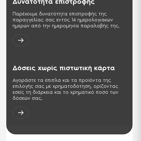
Δυνατότητα επιστροφής
Εμπιστοσύνης-Ελεγμένο για
επιβλαβείς ουσίες» δηλώνει ότι το
προϊόν είναι απαλλαγμένο από
Παρέχουμε δυνατότητα επιστροφής της
επικίνδυνες ουσίες και ως εκ τούτου
φιλικό προς τον άνθρωπο και το
παραγγελίας σας εντός 14 ημερολογιακών
περιβάλλον.
ημερών από την ημερομηνία παραλαβής της.
PCT
Σήμα πιστοποίησης για προϊόντα τα
οποία εξάγονται στη Ρωσική
ομοσπονδία και στις χώρες της ΚΑΚ.
Αντίστοιχη της σειράς ISO 9000.
Δόσεις χωρίς πιστωτική κάρτα
TSE ISG-OHSAS TS-18001
Διεθνής πρότυπο, παρουσιάζει τις
Αγοράστε τα έπιπλα και τα προϊόντα της
απαιτήσεις για ένα σύστημα
διαχείρισης της Υγείας & Ασφάλειας
επιλογής σας με χρηματοδότηση, ορίζοντας
στους χώρους της εργασίας.
εσείς τη διάρκεια και το χρηματικό ποσό των
δόσεών σας.