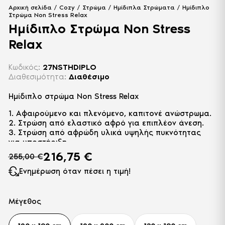
Αρχική σελίδα
/
Cozy
/
Στρώμα
/
Ημίδιπλα Στρώματα
/ Ημίδιπλο
Στρώμα Non Stress Relax
Ημίδιπλο Στρώμα Non Stress
Relax
Κωδικός:
27NSTHDIPLO
Διαθεσιμότητα:
Διαθέσιμο
Ημίδιπλο στρώμα Non Stress Relax
1. Αφαιρούμενο και πλενόμενο, καπιτονέ ανώστρωμα.
2. Στρώση από ελαστικό αφρό για επιπλέον άνεση.
3. Στρώση από αφρώδη υλικά υψηλής πυκνότητας
για υποστήριξη.
4. Thermofelt από πεπιεσμένο μαλλί για ομοιόμορφη
216,75
€
255,00
€
κατανομή του βάρος.
5. Σύστημα συνδεδεμένων ελατηρίων Smartlink (SL)
Ενημέρωση όταν πέσει η τιμή!
νέας γενιάς, με 252 ελατήρια ανά τετραγωνικό
μέτρο. Προσφέρει περισσότερα σημεία επαφής με το
σώμα κατά τη διάρκεια του ύπνου, ισχυρότερη
Μέγεθος
στήριξη, αποτελεσματικότερο χαλάρωμα και
ανακούφιση των μυών.