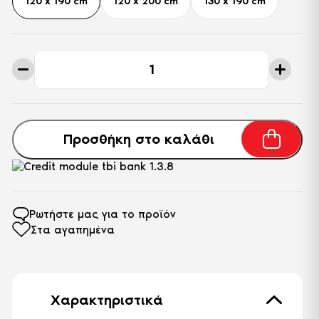
120 x 190 cm
120 x 200 cm
130 x 190 cm
6. Αφρός υψηλής πυκνότητας και σκληρότητας στις
γωνίες του στρώματος για προστασία από
παραμορφώσεις.
7. Thermofelt από πεπιεσμένο μαλλί για ομοιόμορφη
Ημίδιπλο
κατανομή του βάρος.
Στρώμα
8. Καπιτονέ υπόστρωμα.
Non
Ύψος στρώματος 25cm
Stress
Relax
ποσότητα
Προσθήκη στο καλάθι
Ρωτήστε μας για το προϊόν
Στα αγαπημένα
Χαρακτηριστικά