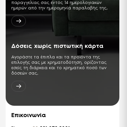
φιλικό προς τον άνθρωπο και το
παραγγελίας σας εντός 14 ημερολογιακών
περιβάλλον.
ημερών από την ημερομηνία παραλαβής της.
PCT
Σήμα πιστοποίησης για προϊόντα τα
οποία εξάγονται στη Ρωσική
ομοσπονδία και στις χώρες της ΚΑΚ.
Αντίστοιχη της σειράς ISO 9000.
Δόσεις χωρίς πιστωτική κάρτα
TSE ISG-OHSAS TS-18001
Διεθνής πρότυπο, παρουσιάζει τις
Αγοράστε τα έπιπλα και τα προϊόντα της
απαιτήσεις για ένα σύστημα
διαχείρισης της Υγείας & Ασφάλειας
επιλογής σας με χρηματοδότηση, ορίζοντας
στους χώρους της εργασίας.
εσείς τη διάρκεια και το χρηματικό ποσό των
δόσεών σας.
Επικοινωνία