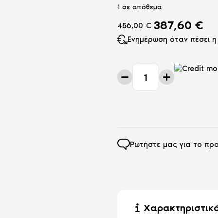
1 σε απόθεμα
387,60
€
456,00
€
Ενημέρωση όταν πέσει η 
Πολυθρόνα-
Κρεβάτι
Samanta
50-
002
D.Gray
ποσότητα
Ρωτήστε μας για το προ
Χαρακτηριστικ