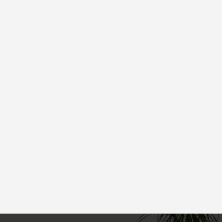
Ύφασμα soft touch
Μαλακή υφή υφάσματος για α
2 χρόνια εγγύηση
2 χρόνια εγγύηση.
Αφρολέξ φιλικό πρ
Δεν περιλαμβάνει χημικές ου
του ανθρώπου.
Μετατρέπεται σε κ
Όταν παραστεί ανάγκη μπορεί