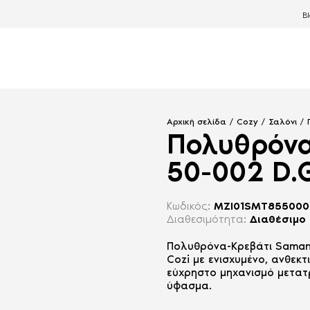
B
Αρχική σελίδα
/
Cozy
/
Σαλόνι
/
Πολυθρόνα
50-002 D.
Κωδικός:
MZI01SMT855000
Διαθεσιμότητα:
Διαθέσιμο
Πολυθρόνα-Κρεβάτι Samant
Cozi με ενισχυμένο, ανθεκτ
εύχρηστο μηχανισμό μετατρ
ύφασμα.