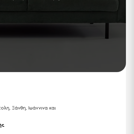
λη, Ξάνθη, Ιωάννινα και
ής