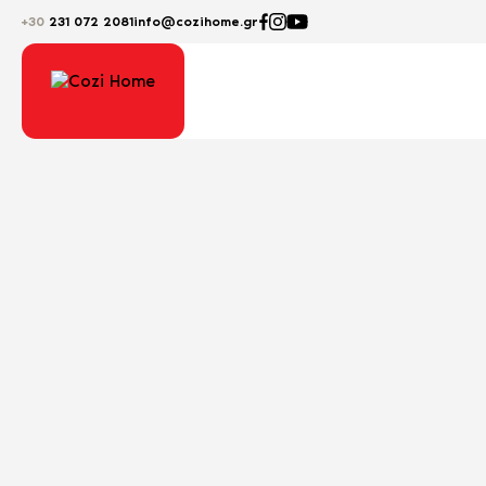
+30
231 072 2081
info@cozihome.gr