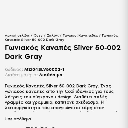
Αρχική σελίδα
/
Cozy
/
Σαλόνι
/
Γωνιακοί Καναπέδες
/ Γωνιακός
Καναπές Silver 50-002 Dark Gray
Γωνιακός Καναπές Silver 50-002
Dark Gray
Κωδικός:
MZI04SLV50002-1
Διαθεσιμότητα:
Διαθέσιμο
Γωνιακός Καναπές Silver 50-002 Dark Gray. Ένας
γωνιακός καναπές από την Cozi ιδανικός για τους
λάτρεις του σύγχρονου design. Διαθέτει απλές
γραμμές και γραμμικό, καπιτονέ σχεδιασμό. Η
λειτουργικότητά του απογειώνεται χάρη στον
αποθηκευτικό του χώρο και στην εύκολη μετατροπή
του σε διπλό κρεβάτι. Επενδύεται με αλέκιαστο
1 σε απόθεμα
ύφασμα υψηλής ποιότητας.