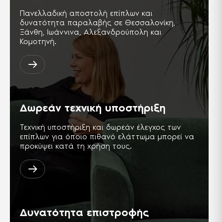
Με πιστοποιητικό συμμόρφωσης Ε1
Πανελλαδική αποστολή επίπλων και
(Διεθνής Πρότυπο), υλικά
δυνατότητα παραλαβής σε Θεσσαλονίκη,
κατασκευής απαλλαγμένα από
καρκινογόνες ουσίες, προϊόν φιλικό
Ξάνθη, Ιωάννινα, Αλεξανδρούπολη και
προς το περιβάλλον και την υγεία
Κομοτηνή.
του ανθρώπου.
2 χρόνια εγγύηση
2 χρόνια εγγύηση.
Δωρεάν τεχνική υποστήριξη
Τεχνική υποστήριξη και δωρεάν έλεγχος των
επίπλων για όποιο πιθανό ελάττωμα μπορεί να
προκύψει κατά τη χρήση τους.
Δυνατότητα επιστροφής