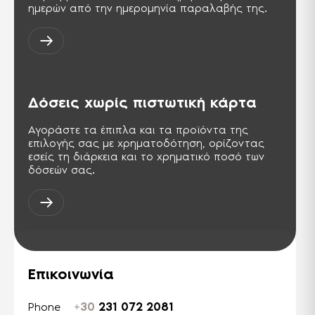
περιβάλλον.
ημερών από την ημερομηνία παραλαβής της.
PCT
Σήμα πιστοποίησης για προϊόντα τα
οποία εξάγονται στη Ρωσική
ομοσπονδία και στις χώρες της ΚΑΚ.
Αντίστοιχη της σειράς ISO 9000.
Δόσεις χωρίς πιστωτική κάρτα
TSE ISG-OHSAS TS-18001
Διεθνής πρότυπο, παρουσιάζει τις
Αγοράστε τα έπιπλα και τα προϊόντα της
απαιτήσεις για ένα σύστημα
διαχείρισης της Υγείας & Ασφάλειας
επιλογής σας με χρηματοδότηση, ορίζοντας
στους χώρους της εργασίας.
εσείς τη διάρκεια και το χρηματικό ποσό των
δόσεών σας.
Επικοινωνία
+30
231 072 2081
Phone