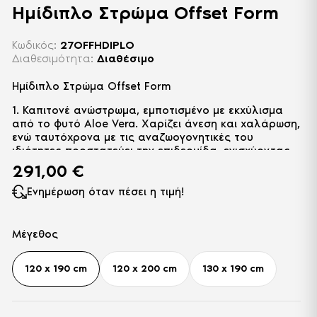
Ημίδιπλο Στρώμα Offset Form
Κωδικός:
27OFFHDIPLO
Διαθεσιμότητα:
Διαθέσιμο
Ημίδιπλο Στρώμα Offset Form
1. Καπιτονέ ανώστρωμα, εμποτισμένο με εκχύλισμα
από το φυτό Aloe Vera. Χαρίζει άνεση και χαλάρωση,
ενώ ταυτόχρονα με τις αναζωογονητικές του
ιδιότητες προστατεύει την επιδερμίδα, ενισχύοντας
την φρεσκάδα και την ελαστικότητά του.
291,00
€
2. Στρώση από αφρώδη υλικά ειδικής κοπής για
επιπλέον άνεση.
Ενημέρωση όταν πέσει η τιμή!
3. Στρώση από αφρώδη υλικά υψηλής πυκνότητας
για υποστήριξη.
4. Thermofelt από πεπιεσμένο μαλλί για ομοιόμορφη
Μέγεθος
κατανομή του βάρος.
5. Σύστημα συνδεδεμένων ελατηρίων Offset, που
120 x 190 cm
120 x 200 cm
130 x 190 cm
ανταποκρίνονται γρήγορα στις κινήσεις του
ανθρώπινου σώματος και προσφέρουν μια πλήρως
ορθοπεδική επιφάνεια ύπνου.
6. Thermofelt από πεπιεσμένο μαλλί για ομοιόμορφη