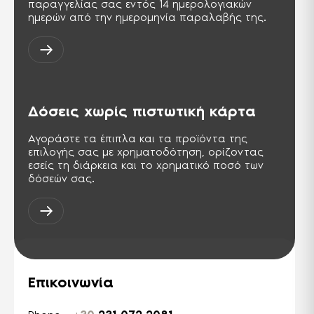
φιλικό προς τον άνθρωπο και το
παραγγελίας σας εντός 14 ημερολογιακών
περιβάλλον.
ημερών από την ημερομηνία παραλαβής της.
PCT
Σήμα πιστοποίησης για προϊόντα τα
οποία εξάγονται στη Ρωσική
ομοσπονδία και στις χώρες της ΚΑΚ.
Αντίστοιχη της σειράς ISO 9000.
Δόσεις χωρίς πιστωτική κάρτα
TSE ISG-OHSAS TS-18001
Διεθνής πρότυπο, παρουσιάζει τις
Αγοράστε τα έπιπλα και τα προϊόντα της
απαιτήσεις για ένα σύστημα
διαχείρισης της Υγείας & Ασφάλειας
επιλογής σας με χρηματοδότηση, ορίζοντας
στους χώρους της εργασίας.
εσείς τη διάρκεια και το χρηματικό ποσό των
δόσεών σας.
Επικοινωνία