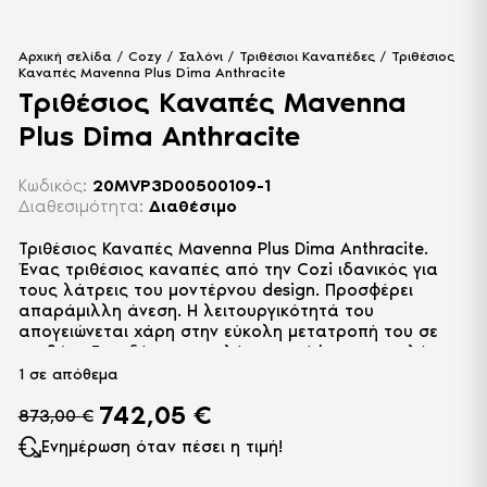
Αρχική σελίδα
/
Cozy
/
Σαλόνι
/
Τριθέσιοι Καναπέδες
/ Τριθέσιος
Καναπές Mavenna Plus Dima Anthracite
Τριθέσιος Καναπές Mavenna
Plus Dima Anthracite
Κωδικός:
20MVP3D00500109-1
Διαθεσιμότητα:
Διαθέσιμο
Τριθέσιος Καναπές Mavenna Plus Dima Anthracite.
Ένας τριθέσιος καναπές από την Cozi ιδανικός για
τους λάτρεις του μοντέρνου design. Προσφέρει
απαράμιλλη άνεση. Η λειτουργικότητά του
απογειώνεται χάρη στην εύκολη μετατροπή του σε
κρεβάτι. Επενδύεται με αλέκιαστο ύφασμα υψηλής
ποιότητας.
1 σε απόθεμα
742,05
€
873,00
€
Ενημέρωση όταν πέσει η τιμή!