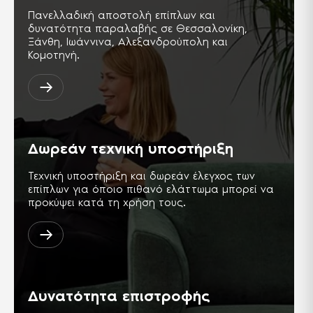
καναπέδων.
Πανελλαδική αποστολή επίπλων και
δυνατότητα παραλαβής σε Θεσσαλονίκη,
Ξάνθη, Ιωάννινα, Αλεξανδρούπολη και
Ύφασμα soft touch
Κομοτηνή.
Μαλακή υφή υφάσματος για απαλό
άγγιγμα.
Δωρεάν τεχνική υποστήριξη
Τεχνική υποστήριξη και δωρεάν έλεγχος των
επίπλων για όποιο πιθανό ελάττωμα μπορεί να
προκύψει κατά τη χρήση τους.
Δυνατότητα επιστροφής