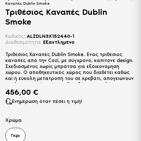
Καναπές Dublin Smoke
Τριθέσιος Καναπές Dublin
Smoke
Κωδικός:
ALZDLN3X152440-1
Διαθεσιμότητα:
Εξαντλημένο
Τριθέσιος Καναπές Dublin Smoke. Ένας τριθέσιος
καναπές από την Cozi, με σύγχρονο, καπιτονέ design.
Σχεδιασμένος χωρίς μπράτσα για εξοικονόμηση
χώρου. Ο αποθηκευτικός χώρος που διαθέτει καθώς
και η εύκολη μετατροπή του σε κρεβάτι, απογειώνουν
την λειτουργικότητά του. Επενδύεται με αλέκιαστο
ύφασμα υψηλής ποιότητας.
456,00
€
Ενημέρωση όταν πέσει η τιμή!
Χρώμα
Γκρι