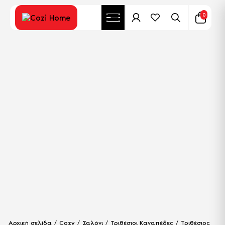
0
Αρχική σελίδα
/
Cozy
/
Σαλόνι
/
Τριθέσιοι Καναπέδες
/ Τριθέσιος